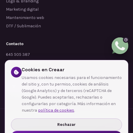
Logo & Branding
Marketing digital
Mantenimiento web
DTF / Sublimación
Contacto
645 505 387
info@dependalium.com
Cookies en Creaar
Mataró
(
Barcelona
)
Usamos cookies necesarias para el funcionamiento
del sitio y, con tu permiso, cookies de análisis
Déjanos tu reseña en Google
(Google Analytics) y de terceros (reCAPTCHA de
Google). Puedes aceptarlas, rechazarlas o
configurarlas por categoría. Más información en
nuestra
política de cookies
.
Zonas de cobertura
·
Barcelona
·
L'Hospitalet de Llobregat
·
Terrassa
·
Badalona
·
Sabadell
·
Tarragona
·
Mataró
·
Santa Coloma de Gramenet
·
Rechazar
Ver todas las zonas →