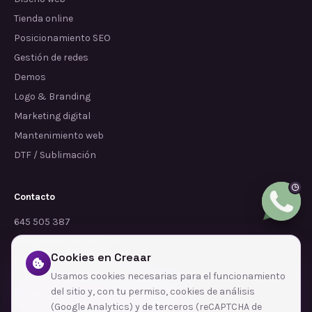
Tienda online
Posicionamiento SEO
Gestión de redes
Demos
Logo & Branding
Marketing digital
Mantenimiento web
DTF / Sublimación
Contacto
645 505 387
info@dependalium.com
Cookies en Creaar
Mataró
(
Barcelona
)
Usamos cookies necesarias para el funcionamiento
del sitio y, con tu permiso, cookies de análisis
Déjanos tu reseña en Google
(Google Analytics) y de terceros (reCAPTCHA de