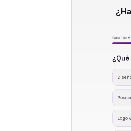
¿Ha
Paso
1
de
6
¿Qué
Diseñ
Posic
Logo 