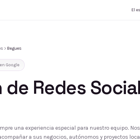
El e
es
Begues
en Google
 de Redes Socia
s
empre una experiencia especial para nuestro equipo. No
 y acompañar a sus negocios, autónomos y proyectos loc