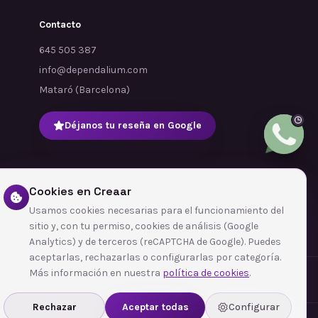
Contacto
645 505 387
info@dependalium.com
Mataró
(
Barcelona
)
Déjanos tu reseña en Google
Cookies en Creaar
Usamos cookies necesarias para el funcionamiento del
sitio y, con tu permiso, cookies de análisis (Google
Analytics) y de terceros (reCAPTCHA de Google). Puedes
aceptarlas, rechazarlas o configurarlas por categoría.
Más información en nuestra
política de cookies
.
Rechazar
Aceptar todas
Configurar