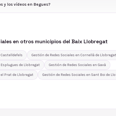
os y los vídeos en Begues?
iales
en otros municipios del
Baix Llobregat
n
Castelldefels
Gestión de Redes Sociales
en
Cornellà de Llobrega
n
Esplugues de Llobregat
Gestión de Redes Sociales
en
Gavà
n
el Prat de Llobregat
Gestión de Redes Sociales
en
Sant Boi de Ll