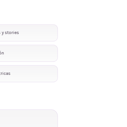
 y stories
ón
ricas