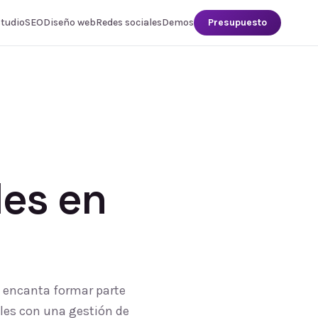
studio
SEO
Diseño web
Redes sociales
Demos
Presupuesto
les
en
s encanta formar parte
ales con una gestión de