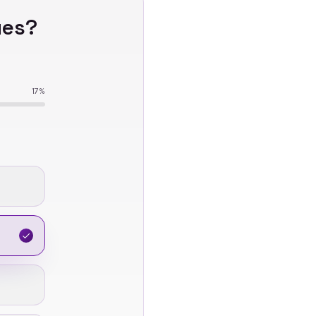
ues
?
17
%