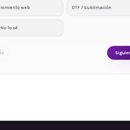
nimiento web
DTF / Sublimación
 No lo sé
ás
Siguie