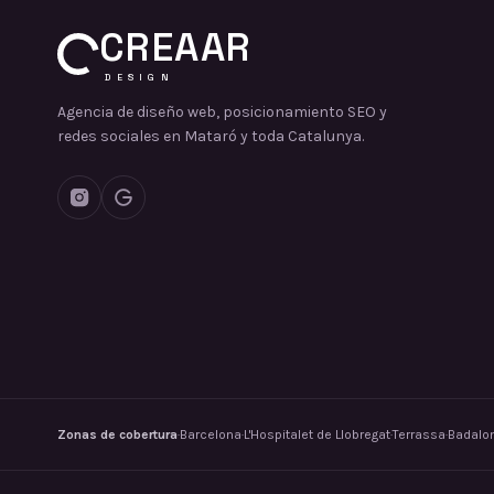
CREAAR
DESIGN
Agencia de diseño web, posicionamiento SEO y
redes sociales en Mataró y toda Catalunya.
Zonas de cobertura
·
Barcelona
·
L'Hospitalet de Llobregat
·
Terrassa
·
Badalo