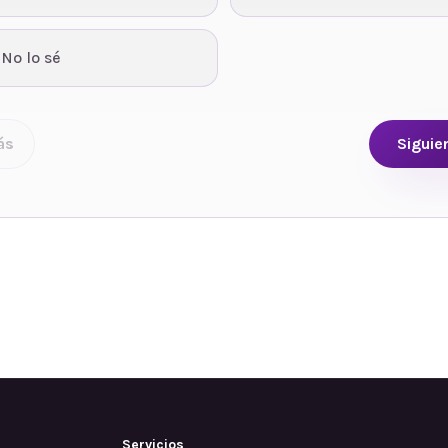
 No lo sé
ás
Siguie
Servicios