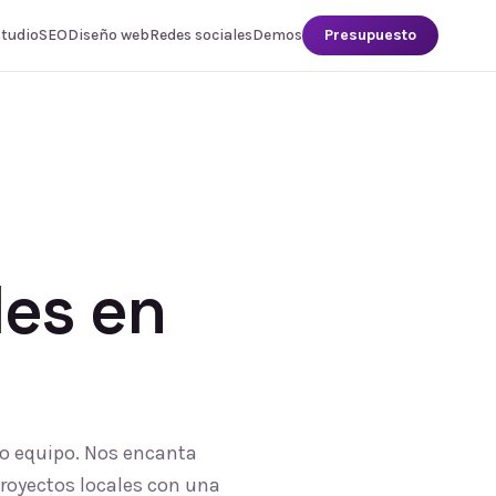
studio
SEO
Diseño web
Redes sociales
Demos
Presupuesto
les
en
ro equipo. Nos encanta
proyectos locales con una