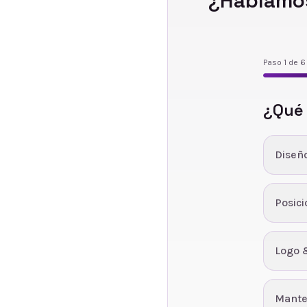
¿Hablamos
Paso
1
de
6
¿Qué
Diseñ
Posic
Logo 
Mante