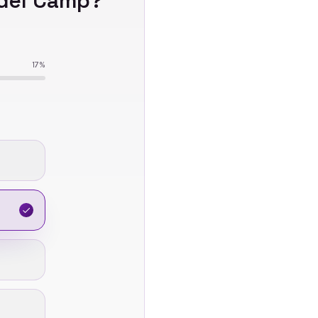
 del Camp
?
17
%