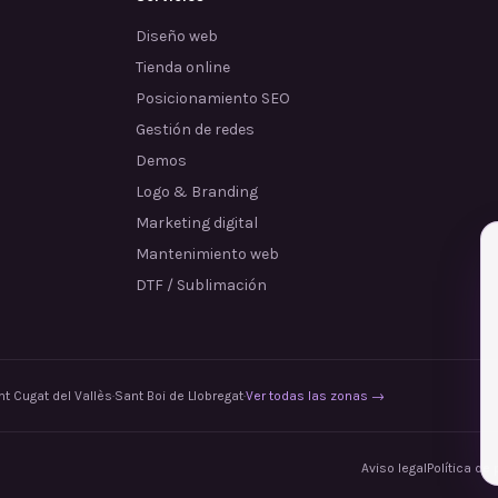
Diseño web
Tienda online
Posicionamiento SEO
Gestión de redes
Demos
Logo & Branding
Marketing digital
Mantenimiento web
DTF / Sublimación
t Cugat del Vallès
·
Sant Boi de Llobregat
·
Ver todas las zonas →
Aviso legal
Política de