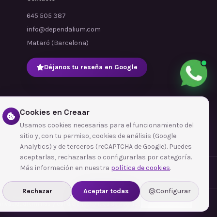
645 505 387
info@dependalium.com
Mataró
(
Barcelona
)
Déjanos tu reseña en Google
Cookies en Creaar
Usamos cookies necesarias para el funcionamiento del
sitio y, con tu permiso, cookies de análisis (Google
Analytics) y de terceros (reCAPTCHA de Google). Puedes
aceptarlas, rechazarlas o configurarlas por categoría.
Más información en nuestra
política de cookies
.
Rechazar
Aceptar todas
Configurar
 privacidad
Términos y condiciones
Política de cookies
Configurar cookies