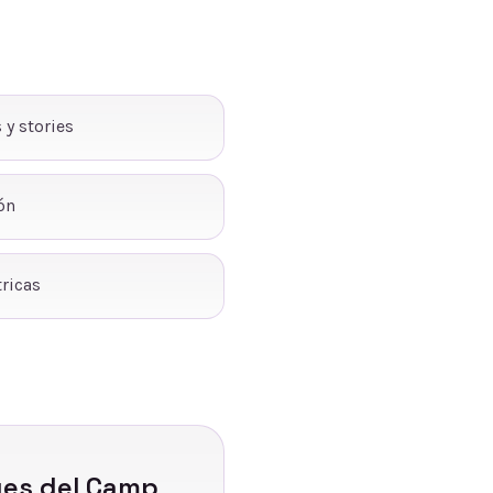
 y stories
ón
ricas
ges del Camp