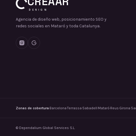
CREAAR
DESIGN
Agencia de diseño web, posicionamiento SEO y
redes sociales en Mataró y toda Catalunya.
Zonas de cobertura
·
Barcelona
·
Terrassa
·
Sabadell
·
Mataró
·
Reus
·
Girona
·
San
©
Dependalium Global Services S.L.