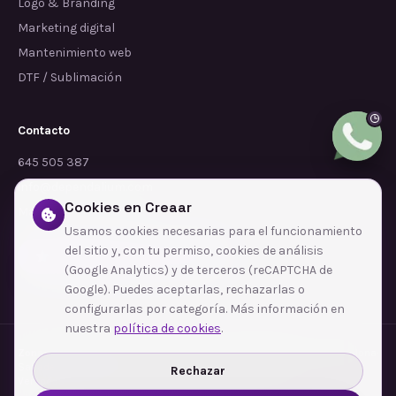
Logo & Branding
Marketing digital
Mantenimiento web
DTF / Sublimación
Contacto
645 505 387
info@dependalium.com
Cookies en Creaar
Mataró
(
Barcelona
)
Usamos cookies necesarias para el funcionamiento
del sitio y, con tu permiso, cookies de análisis
Déjanos tu reseña en Google
(Google Analytics) y de terceros (reCAPTCHA de
Google). Puedes aceptarlas, rechazarlas o
configurarlas por categoría. Más información en
nuestra
política de cookies
.
Zonas de cobertura
·
Barcelona
·
L'Hospitalet de Llobregat
·
Terrassa
·
Badalona
·
Sabadell
·
Tarragona
·
Mataró
·
Santa Coloma de Gramenet
·
Rechazar
Ver todas las zonas →