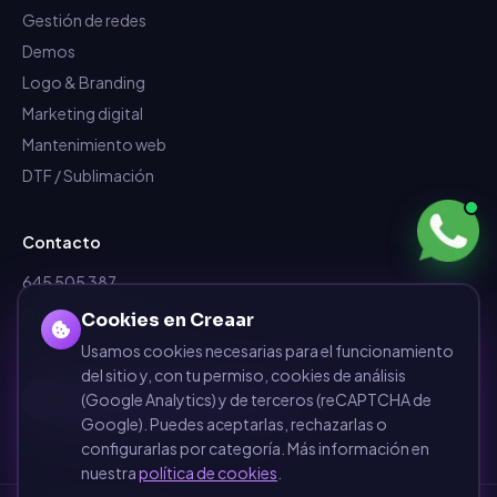
Gestión de redes
Demos
Logo & Branding
Marketing digital
Mantenimiento web
DTF / Sublimación
Contacto
645 505 387
info@dependalium.com
Cookies en Creaar
Mataró
(
Barcelona
)
Usamos cookies necesarias para el funcionamiento
del sitio y, con tu permiso, cookies de análisis
Déjanos tu reseña en Google
(Google Analytics) y de terceros (reCAPTCHA de
Google). Puedes aceptarlas, rechazarlas o
configurarlas por categoría. Más información en
nuestra
política de cookies
.