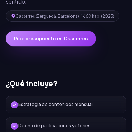
sentido.
Casserres
(
Berguedà
,
Barcelona
) ·
1660
hab.
(2025)
Pide presupuesto en
Casserres
¿Qué incluye?
Estrategia de contenidos mensual
Diseño de publicaciones y stories