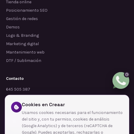
Tienda online
Posicionamiento SEO
Gestión de redes
Demos
Logo & Branding
Marketing digital
Mantenimiento web
DTF / Sublimación
Contacto
645 505 387
info@dependalium.com
Cookies en Creaar
Mataró
(
Barcelona
)
Usamos cookies necesarias para el funcionamiento
del sitio y, con tu permiso, cookies de análisis
Déjanos tu reseña en Google
(Google Analytics) y de terceros (reCAPTCHA de
Google). Puedes aceptarlas, rechazarlas o