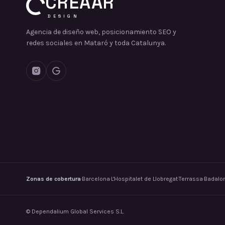
CREAAR
DESIGN
Agencia de diseño web, posicionamiento SEO y
redes sociales en Mataró y toda Catalunya.
Zonas de cobertura
·
Barcelona
·
L'Hospitalet de Llobregat
·
Terrassa
·
Badalo
©
Dependalium Global Services S.L.