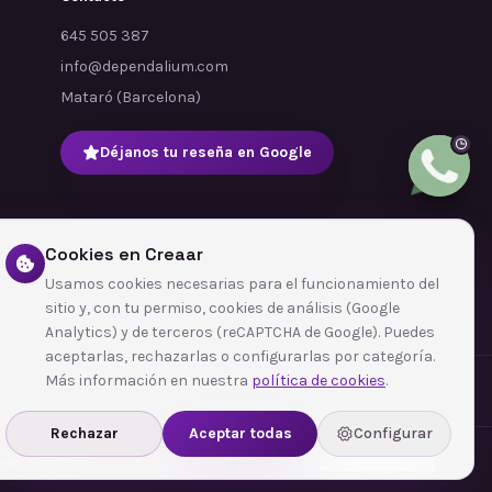
645 505 387
info@dependalium.com
Mataró
(
Barcelona
)
Déjanos tu reseña en Google
Cookies en Creaar
Usamos cookies necesarias para el funcionamiento del
sitio y, con tu permiso, cookies de análisis (Google
Analytics) y de terceros (reCAPTCHA de Google). Puedes
aceptarlas, rechazarlas o configurarlas por categoría.
Más información en nuestra
política de cookies
.
Rechazar
Aceptar todas
Configurar
 privacidad
Términos y condiciones
Política de cookies
Configurar cookies