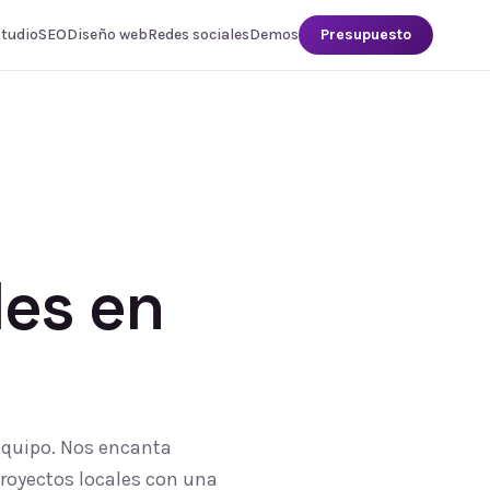
studio
SEO
Diseño web
Redes sociales
Demos
Presupuesto
les
en
 equipo. Nos encanta
proyectos locales con una