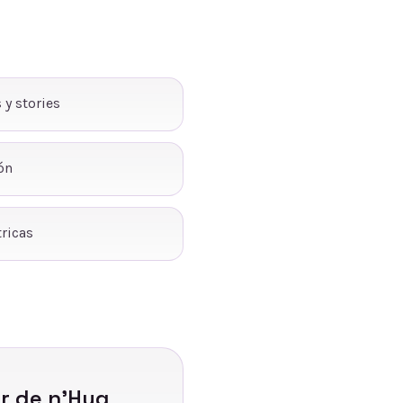
 y stories
ón
ricas
ar de n'Hug