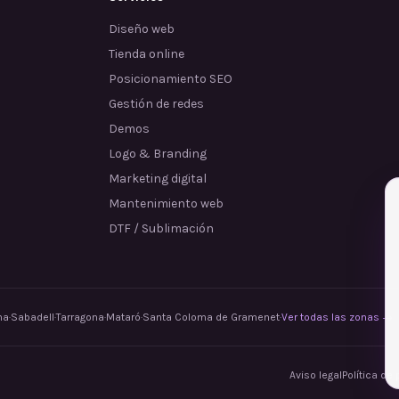
Diseño web
Tienda online
Posicionamiento SEO
Gestión de redes
Demos
Logo & Branding
Marketing digital
Mantenimiento web
DTF / Sublimación
na
·
Sabadell
·
Tarragona
·
Mataró
·
Santa Coloma de Gramenet
·
Ver todas las zonas →
Aviso legal
Política de