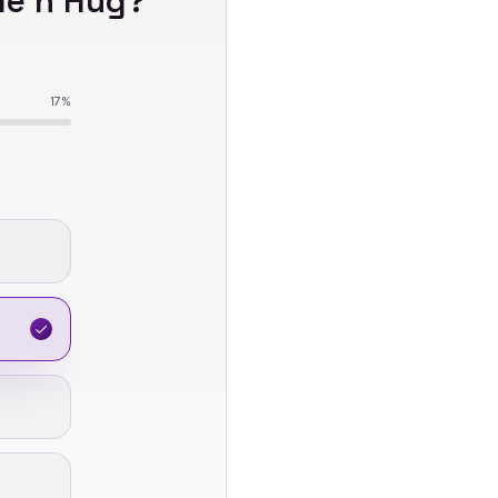
de n'Hug
?
17
%