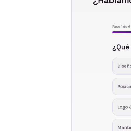
¿Hablamo
Paso
1
de
6
¿Qué
Diseñ
Posic
Logo 
Mante