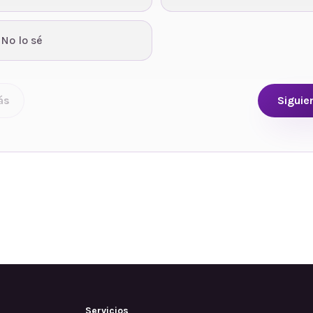
 No lo sé
ás
Siguie
Servicios