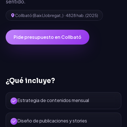
sentido.
Collbató
(
Baix Llobregat
,
) ·
4828
hab.
(2025)
Pide presupuesto en
Collbató
¿Qué incluye?
Estrategia de contenidos mensual
Diseño de publicaciones y stories