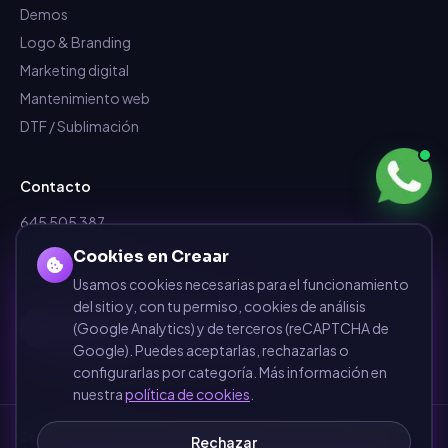
Demos
Logo & Branding
Marketing digital
Mantenimiento web
DTF / Sublimación
Contacto
645 505 387
info@dependalium.com
Cookies en Creaar
Mataró
(
Barcelona
)
Usamos cookies necesarias para el funcionamiento
del sitio y, con tu permiso, cookies de análisis
Déjanos tu reseña en Google
(Google Analytics) y de terceros (reCAPTCHA de
Google). Puedes aceptarlas, rechazarlas o
configurarlas por categoría. Más información en
nuestra
política de cookies
.
Zonas de cobertura
·
Barcelona
·
Terrassa
·
Sabadell
·
Mataró
·
Girona
·
Rechazar