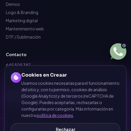
Demos
Logo & Branding
Marketing digital
Mantenimiento web
DTF / Sublimación
Contacto
645 505 387
info@dependalium.com
Cookies en Creaar
Mataró
(
Barcelona
)
Usamos cookies necesarias para el funcionamiento
del sitio y, con tu permiso, cookies de análisis
Déjanos tu reseña en Google
(Google Analytics) y de terceros (reCAPTCHA de
Google). Puedes aceptarlas, rechazarlas o
configurarlas por categoría. Más información en
nuestra
política de cookies
.
Zonas de cobertura
·
Barcelona
·
Terrassa
·
Sabadell
·
Mataró
·
Girona
·
Rechazar