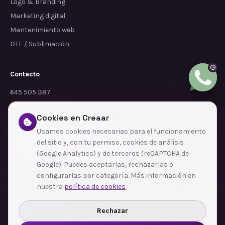
Logo & Branding
Marketing digital
Mantenimiento web
DTF / Sublimación
Contacto
645 505 387
info@dependalium.com
Cookies en Creaar
Mataró
(
Barcelona
)
Usamos cookies necesarias para el funcionamiento
del sitio y, con tu permiso, cookies de análisis
Déjanos tu reseña en Google
(Google Analytics) y de terceros (reCAPTCHA de
Google). Puedes aceptarlas, rechazarlas o
configurarlas por categoría. Más información en
nuestra
política de cookies
.
Zonas de cobertura
·
Barcelona
·
L'Hospitalet de Llobregat
·
Terrassa
·
Badalona
·
Sabadell
·
Tarragona
·
Mataró
·
Santa Coloma de Gramenet
·
Rechazar
Ver todas las zonas →