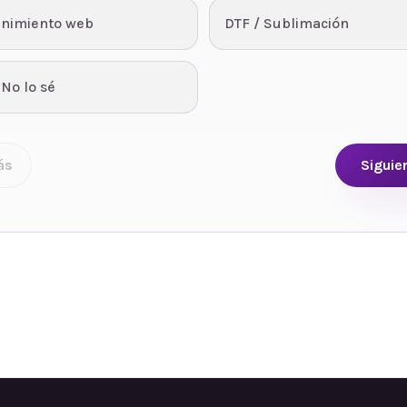
nimiento web
DTF / Sublimación
 No lo sé
ás
Siguie