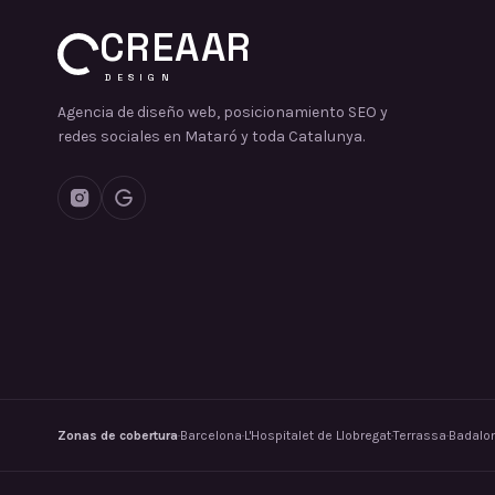
CREAAR
DESIGN
Agencia de diseño web, posicionamiento SEO y
redes sociales en Mataró y toda Catalunya.
Zonas de cobertura
·
Barcelona
·
L'Hospitalet de Llobregat
·
Terrassa
·
Badalo