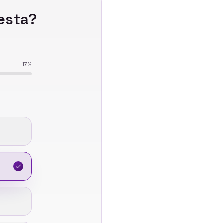
resta
?
17
%