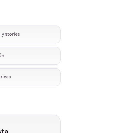
 y stories
ón
ricas
sta