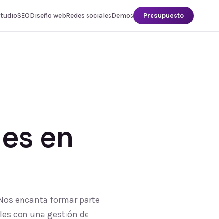
studio
SEO
Diseño web
Redes sociales
Demos
Presupuesto
les
en
. Nos encanta formar parte
ales con una gestión de