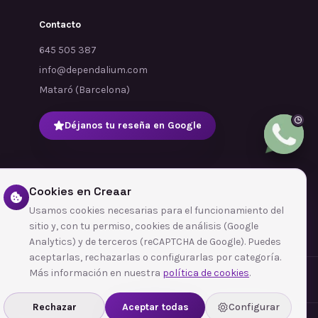
Contacto
645 505 387
info@dependalium.com
Mataró
(
Barcelona
)
Déjanos tu reseña en Google
Cookies en Creaar
Usamos cookies necesarias para el funcionamiento del
sitio y, con tu permiso, cookies de análisis (Google
Analytics) y de terceros (reCAPTCHA de Google). Puedes
aceptarlas, rechazarlas o configurarlas por categoría.
Más información en nuestra
política de cookies
.
Rechazar
Aceptar todas
Configurar