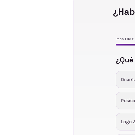
¿Hab
Paso
1
de
6
¿Qué
Diseñ
Posic
Logo 