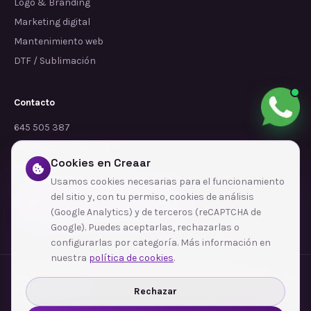
Logo & Branding
Marketing digital
Mantenimiento web
DTF / Sublimación
Contacto
645 505 387
info@dependalium.com
Cookies en Creaar
Mataró
(
Barcelona
)
Usamos cookies necesarias para el funcionamiento
del sitio y, con tu permiso, cookies de análisis
Déjanos tu reseña en Google
(Google Analytics) y de terceros (reCAPTCHA de
Google). Puedes aceptarlas, rechazarlas o
configurarlas por categoría. Más información en
nuestra
política de cookies
.
Zonas de cobertura
·
Barcelona
·
L'Hospitalet de Llobregat
·
Terrassa
·
Badalona
·
Sabadell
·
Tarragona
·
Mataró
·
Santa Coloma de Gramenet
·
Rechazar
Ver todas las zonas →