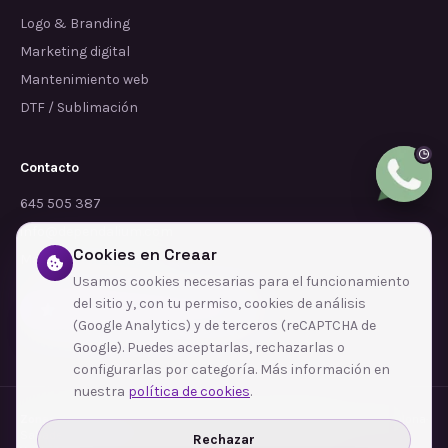
Logo & Branding
Marketing digital
Mantenimiento web
DTF / Sublimación
Contacto
645 505 387
info@dependalium.com
Cookies en Creaar
Mataró
(
Barcelona
)
Usamos cookies necesarias para el funcionamiento
del sitio y, con tu permiso, cookies de análisis
Déjanos tu reseña en Google
(Google Analytics) y de terceros (reCAPTCHA de
Google). Puedes aceptarlas, rechazarlas o
configurarlas por categoría. Más información en
nuestra
política de cookies
.
Zonas de cobertura
·
Barcelona
·
L'Hospitalet de Llobregat
·
Terrassa
·
Badalona
·
Sabadell
·
Tarragona
·
Mataró
·
Santa Coloma de Gramenet
·
Rechazar