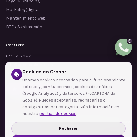
Logo & Branding
Marketing digital
Mantenimiento web
DTF / Sublimación
Contacto
645 505 387
info@dependalium.com
Cookies en Creaar
Mataró
(
Barcelona
)
Usamos cookies necesarias para el funcionamiento
del sitio y, con tu permiso, cookies de análisis
Déjanos tu reseña en Google
(Google Analytics) y de terceros (reCAPTCHA de
Google). Puedes aceptarlas, rechazarlas o
configurarlas por categoría. Más información en
nuestra
política de cookies
.
Zonas de cobertura
·
Barcelona
·
L'Hospitalet de Llobregat
·
Terrassa
·
Badalona
·
Sabadell
·
Tarragona
·
Mataró
·
Santa Coloma de Gramenet
·
Rechazar
Ver todas las zonas →