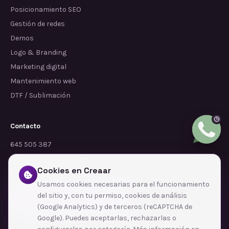
Posicionamiento SEO
Gestión de redes
Demos
Logo & Branding
Marketing digital
Mantenimiento web
DTF / Sublimación
Contacto
645 505 387
info@dependalium.com
Cookies en Creaar
Mataró
(
Barcelona
)
Usamos cookies necesarias para el funcionamiento
del sitio y, con tu permiso, cookies de análisis
Déjanos tu reseña en Google
(Google Analytics) y de terceros (reCAPTCHA de
Google). Puedes aceptarlas, rechazarlas o