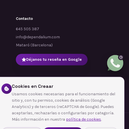
Contacto
645 505 387
info@dependalium.com
Mataró
(
Barcelona
)
Déjanos tu reseña en Google
Cookies en Creaar
Usamos cookies necesarias para el funcionamiento del
sitio y, con tu permiso, cookies de análisis (Google
Analytics) y de terceros (reCAPTCHA de Google). Puedes
aceptarlas, rechazarlas o configurarlas por categoría.
Más información en nuestra
política de cookies
.