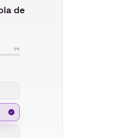
ola de
17
%