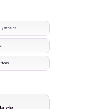
 y stories
ón
ricas
la de