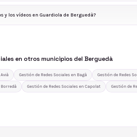
os y los vídeos en Guardiola de Berguedà?
iales
en otros municipios del
Berguedà
n
Avià
Gestión de Redes Sociales
en
Bagà
Gestión de Redes So
n
Borredà
Gestión de Redes Sociales
en
Capolat
Gestión de R