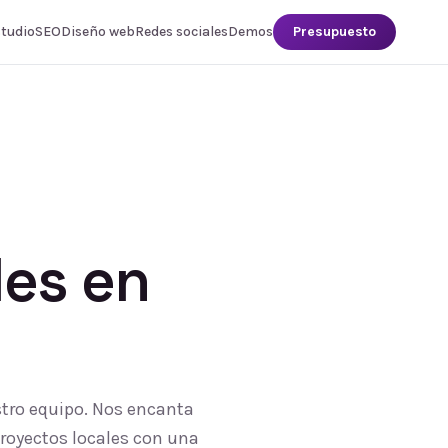
studio
SEO
Diseño web
Redes sociales
Demos
Presupuesto
les
en
stro equipo. Nos encanta
proyectos locales con una