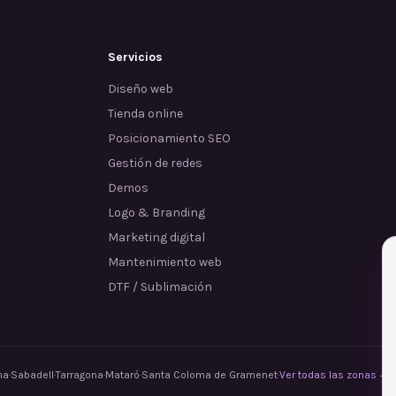
Servicios
Diseño web
Tienda online
Posicionamiento SEO
Gestión de redes
Demos
Logo & Branding
Marketing digital
Mantenimiento web
DTF / Sublimación
na
·
Sabadell
·
Tarragona
·
Mataró
·
Santa Coloma de Gramenet
·
Ver todas las zonas →