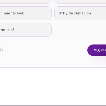
nimiento web
DTF / Sublimación
 No lo sé
ás
Siguie