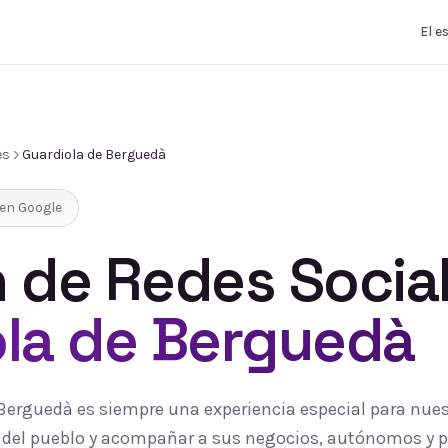
El e
es
Guardiola de Berguedà
en Google
 de Redes Socia
ola de Berguedà
 Berguedà es siempre una experiencia especial para nue
ía del pueblo y acompañar a sus negocios, autónomos y 