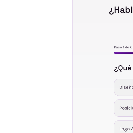
¿Habl
Paso
1
de
6
¿Qué
Diseñ
Posic
Logo 