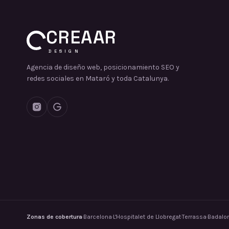
CREAAR
DESIGN
Agencia de diseño web, posicionamiento SEO y
redes sociales en Mataró y toda Catalunya.
Zonas de cobertura
·
Barcelona
·
L'Hospitalet de Llobregat
·
Terrassa
·
Badalo