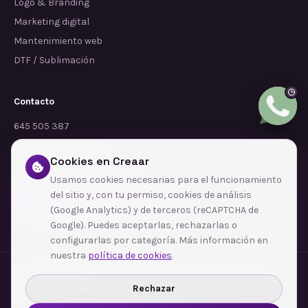
Logo & Branding
Marketing digital
Mantenimiento web
DTF / Sublimación
Contacto
645 505 387
info@dependalium.com
Cookies en Creaar
Mataró
(
Barcelona
)
Usamos cookies necesarias para el funcionamiento
del sitio y, con tu permiso, cookies de análisis
Déjanos tu reseña en Google
(Google Analytics) y de terceros (reCAPTCHA de
Google). Puedes aceptarlas, rechazarlas o
configurarlas por categoría. Más información en
nuestra
política de cookies
.
Zonas de cobertura
·
Barcelona
·
L'Hospitalet de Llobregat
·
Terrassa
·
Badalona
·
Sabadell
·
Tarragona
·
Mataró
·
Santa Coloma de Gramenet
·
Rechazar
Ver todas las zonas →