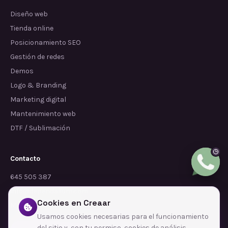
Diseño web
Tienda online
Posicionamiento SEO
Gestión de redes
Demos
Logo & Branding
Marketing digital
Mantenimiento web
DTF / Sublimación
Contacto
645 505 387
info@dependalium.com
Cookies en Creaar
Mataró
(
Barcelona
)
Usamos cookies necesarias para el funcionamiento
del sitio y, con tu permiso, cookies de análisis