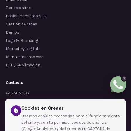
Tienda online
Posicionamiento SEO
Gestión de redes
Demos
Logo & Branding
Marketing digital
Mantenimiento web
DTF / Sublimación
Contacto
645 505 387
info@dependalium.com
Cookies en Creaar
Mataró
(
Barcelona
)
Usamos cookies necesarias para el funcionamiento
del sitio y, con tu permiso, cookies de análisis
Déjanos tu reseña en Google
(Google Analytics) y de terceros (reCAPTCHA de