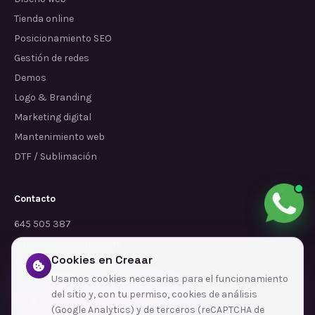
Tienda online
Posicionamiento SEO
Gestión de redes
Demos
Logo & Branding
Marketing digital
Mantenimiento web
DTF / Sublimación
Contacto
645 505 387
info@dependalium.com
Cookies en Creaar
Mataró
(
Barcelona
)
Usamos cookies necesarias para el funcionamiento
del sitio y, con tu permiso, cookies de análisis
Déjanos tu reseña en Google
(Google Analytics) y de terceros (reCAPTCHA de