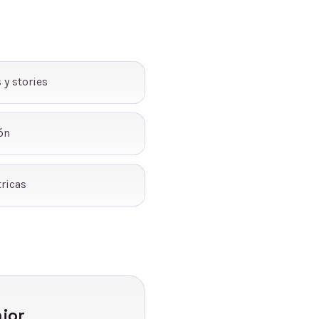
 y stories
ón
ricas
jor