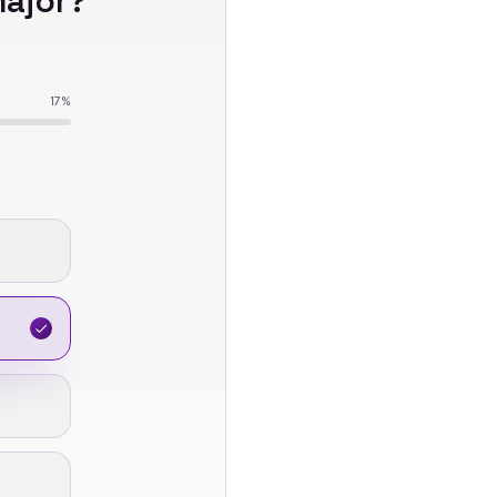
ajor
?
17
%