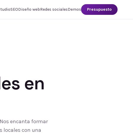
studio
SEO
Diseño web
Redes sociales
Demos
Presupuesto
les
en
. Nos encanta formar
s locales con una