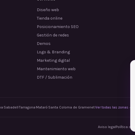
Diseño web
Tienda online
Posicionamiento SEO
Gestión de redes
Demos
Logo & Branding
Marketing digital
Mantenimiento web
DTF / Sublimación
na
·
Sabadell
·
Tarragona
·
Mataró
·
Santa Coloma de Gramenet
·
Ver todas las zonas →
Aviso legal
Política de