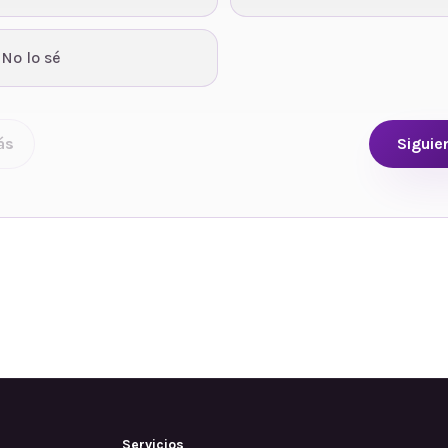
 No lo sé
ás
Siguie
Servicios