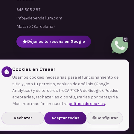
645 505 387
info@dependalium.com
Mataró
(
Barcelona
)
Déjanos tu reseña en Google
Cookies en Creaar
Usamos cookies necesarias para el funcionamiento del
sitio y, con tu permiso, cookies de análisis (Google
Analytics) y de terceros (reCAPTCHA de Google). Puedes
aceptarlas, rechazarlas o configurarlas por categoría.
Más información en nuestra
política de cookies
.
Rechazar
Aceptar todas
Configurar
 privacidad
Términos y condiciones
Política de cookies
Configurar cookies