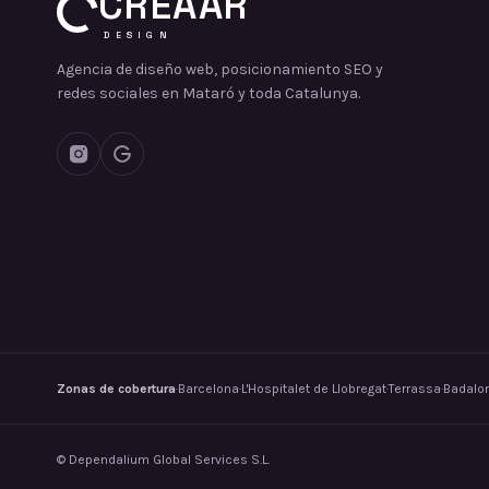
CREAAR
DESIGN
Agencia de diseño web, posicionamiento SEO y
redes sociales en Mataró y toda Catalunya.
Zonas de cobertura
·
Barcelona
·
L'Hospitalet de Llobregat
·
Terrassa
·
Badalo
©
Dependalium Global Services S.L.