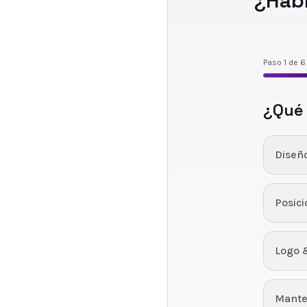
¿Hab
Paso
1
de
6
¿Qué
Diseñ
Posic
Logo 
Mante