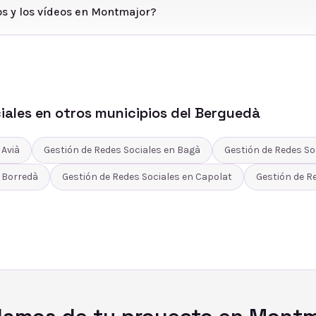
os y los vídeos en Montmajor?
iales
en otros municipios del
Berguedà
n
Avià
Gestión de Redes Sociales
en
Bagà
Gestión de Redes So
n
Borredà
Gestión de Redes Sociales
en
Capolat
Gestión de R