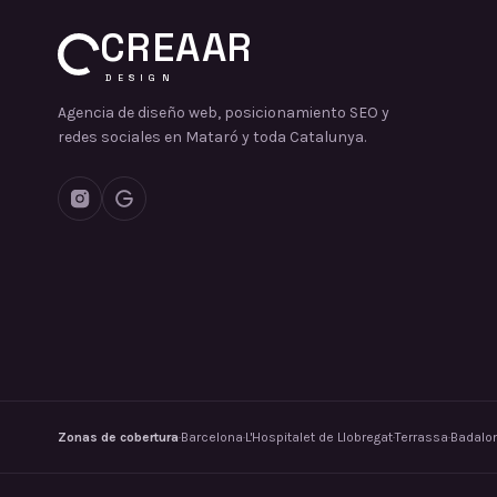
CREAAR
DESIGN
Agencia de diseño web, posicionamiento SEO y
redes sociales en Mataró y toda Catalunya.
Zonas de cobertura
·
Barcelona
·
L'Hospitalet de Llobregat
·
Terrassa
·
Badalo