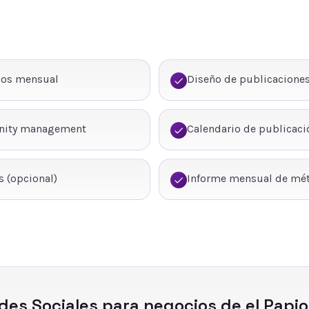
dos mensual
Diseño de publicaciones
nity management
Calendario de publicaci
 (opcional)
Informe mensual de mét
des Sociales
para negocios de
el Papio