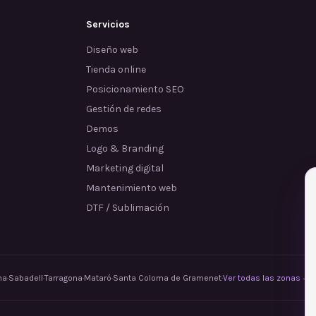
Servicios
Diseño web
Tienda online
Posicionamiento SEO
Gestión de redes
Demos
Logo & Branding
Marketing digital
Mantenimiento web
DTF / Sublimación
na
·
Sabadell
·
Tarragona
·
Mataró
·
Santa Coloma de Gramenet
·
Ver todas las zonas →