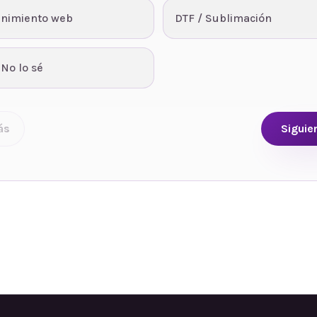
nimiento web
DTF / Sublimación
 No lo sé
ás
Siguie