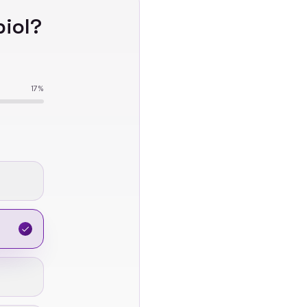
piol
?
17
%