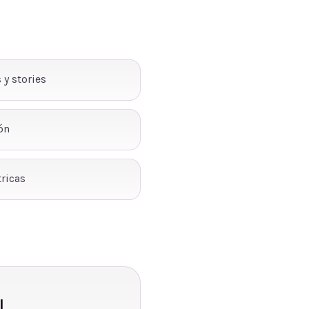
 y stories
ón
ricas
l