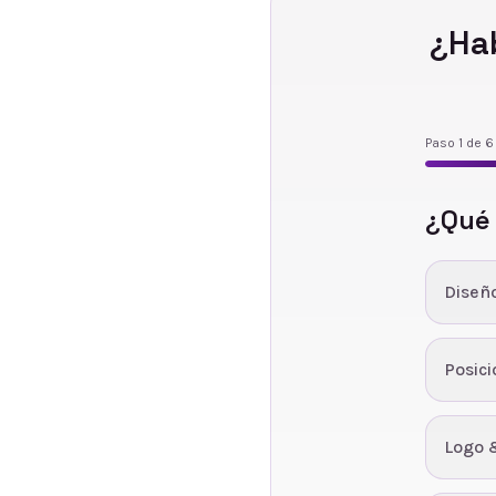
¿Ha
Paso
1
de
6
¿Qué
Diseñ
Posic
Logo 