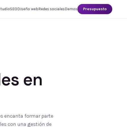
studio
SEO
Diseño web
Redes sociales
Demos
Presupuesto
les
en
Nos encanta formar parte
ales con una gestión de