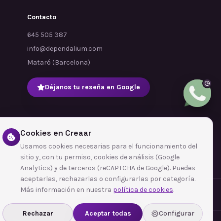
Contacto
645 505 387
info@dependalium.com
Mataró
(
Barcelona
)
Déjanos tu reseña en Google
Cookies en Creaar
Usamos cookies necesarias para el funcionamiento del
sitio y, con tu permiso, cookies de análisis (Google
Analytics) y de terceros (reCAPTCHA de Google). Puedes
aceptarlas, rechazarlas o configurarlas por categoría.
Más información en nuestra
política de cookies
.
Rechazar
Aceptar todas
Configurar