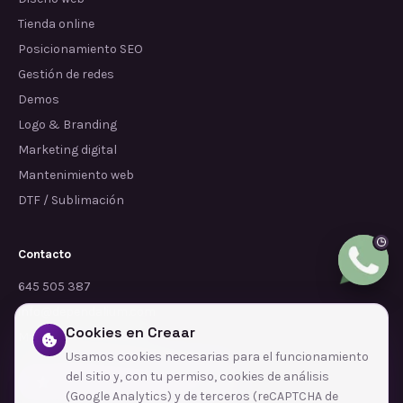
Tienda online
Posicionamiento SEO
Gestión de redes
Demos
Logo & Branding
Marketing digital
Mantenimiento web
DTF / Sublimación
Contacto
645 505 387
info@dependalium.com
Cookies en Creaar
Mataró
(
Barcelona
)
Usamos cookies necesarias para el funcionamiento
del sitio y, con tu permiso, cookies de análisis
Déjanos tu reseña en Google
(Google Analytics) y de terceros (reCAPTCHA de