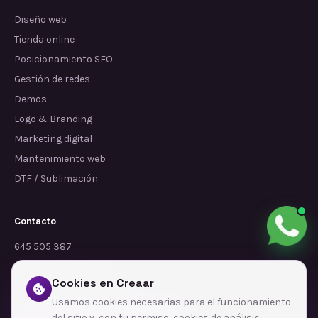
Diseño web
Tienda online
Posicionamiento SEO
Gestión de redes
Demos
Logo & Branding
Marketing digital
Mantenimiento web
DTF / Sublimación
Contacto
645 505 387
info@dependalium.com
Cookies en Creaar
Mataró
(
Barcelona
)
Usamos cookies necesarias para el funcionamiento
del sitio y, con tu permiso, cookies de análisis