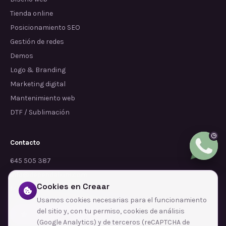
Tienda online
Posicionamiento SEO
Gestión de redes
Demos
Logo & Branding
Marketing digital
Mantenimiento web
DTF / Sublimación
Contacto
645 505 387
info@dependalium.com
Cookies en Creaar
Mataró
(
Barcelona
)
Usamos cookies necesarias para el funcionamiento
del sitio y, con tu permiso, cookies de análisis
Déjanos tu reseña en Google
(Google Analytics) y de terceros (reCAPTCHA de