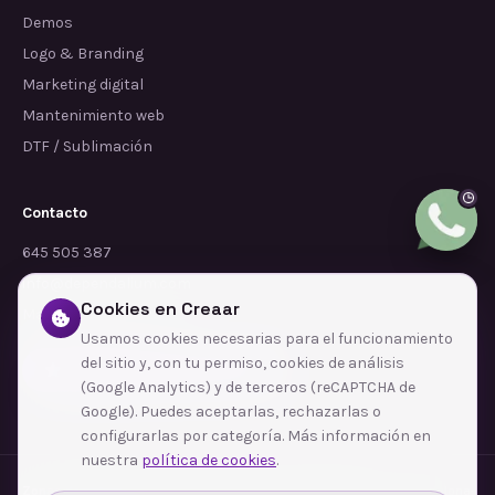
Demos
Logo & Branding
Marketing digital
Mantenimiento web
DTF / Sublimación
Contacto
645 505 387
info@dependalium.com
Cookies en Creaar
Mataró
(
Barcelona
)
Usamos cookies necesarias para el funcionamiento
del sitio y, con tu permiso, cookies de análisis
Déjanos tu reseña en Google
(Google Analytics) y de terceros (reCAPTCHA de
Google). Puedes aceptarlas, rechazarlas o
configurarlas por categoría. Más información en
nuestra
política de cookies
.
Zonas de cobertura
·
Barcelona
·
L'Hospitalet de Llobregat
·
Terrassa
·
Badalona
·