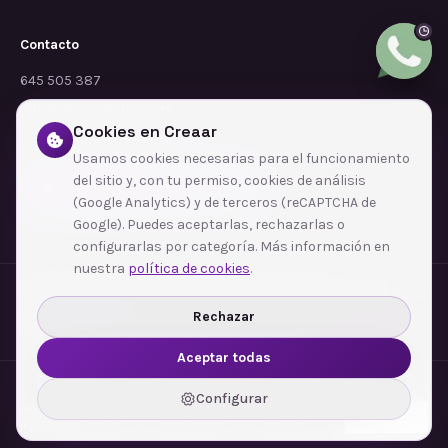
Contacto
645 505 387
info@dependalium.com
Cookies en Creaar
Mataró
(
Barcelona
)
Usamos cookies necesarias para el funcionamiento
del sitio y, con tu permiso, cookies de análisis
Déjanos tu reseña en Google
(Google Analytics) y de terceros (reCAPTCHA de
Google). Puedes aceptarlas, rechazarlas o
configurarlas por categoría. Más información en
nuestra
política de cookies
.
Zonas de cobertura
·
Barcelona
·
L'Hospitalet de Llobregat
·
Terrassa
·
Badalona
·
Sabadell
·
Tarragona
·
Mataró
·
Santa Coloma de Gramenet
·
Rechazar
Ver todas las zonas →
Aceptar todas
©
Dependalium Global Services S.L.
Configurar
Aviso
Política de
Términos y
Política de
Configurar
legal
privacidad
condiciones
cookies
cookies