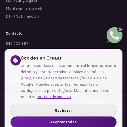
Marketing digital
Mantenimiento web
DTF / Sublimación
Contacto
645 505 387
info@dependalium.com
Cookies en Creaar
Mataró
(
Barcelona
)
Usamos cookies necesarias para el funcionamiento
del sitio y, con tu permiso, cookies de análisis
Déjanos tu reseña en Google
(Google Analytics) y de terceros (reCAPTCHA de
Google). Puedes aceptarlas, rechazarlas o
configurarlas por categoría. Más información en
nuestra
política de cookies
.
Zonas de cobertura
·
Barcelona
·
L'Hospitalet de Llobregat
·
Terrassa
·
Badalona
·
Sabadell
·
Tarragona
·
Mataró
·
Santa Coloma de Gramenet
·
Rechazar
Ver todas las zonas →
Aceptar todas