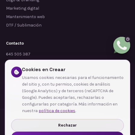
Marketing digital
Mantenimiento web
DTF / Sublimación
Contacto
645 505 387
info@dependalium.com
Cookies en Creaar
Mataró
(
Barcelona
)
Usamos cookies necesarias para el funcionamiento
del sitio y, con tu permiso, cookies de análisis
Déjanos tu reseña en Google
(Google Analytics) y de terceros (reCAPTCHA de
Google). Puedes aceptarlas, rechazarlas o
configurarlas por categoría. Más información en
nuestra
política de cookies
.
Zonas de cobertura
·
Barcelona
·
L'Hospitalet de Llobregat
·
Terrassa
·
Badalona
·
Sabadell
·
Tarragona
·
Mataró
·
Santa Coloma de Gramenet
·
Rechazar
Ver todas las zonas →