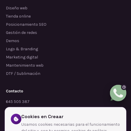
Diseño web
Tienda online
Posicionamiento SEO
Gestión de redes
Demos
Logo & Branding
Marketing digital
Mantenimiento web
DTF / Sublimación
Contacto
645 505 387
info@dependalium.com
Cookies en Creaar
Mataró
(
Barcelona
)
Usamos cookies necesarias para el funcionamiento
del sitio y, con tu permiso, cookies de análisis