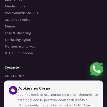
Tienda online
Posicionamiento SEO
Gestión de redes
Demos
Logo & Branding
Marketing digital
Mantenimiento web
DTF / Sublimación
Contacto
645 505 387
info@dependalium.com
Cookies en Creaar
Mataró
(
Barcelona
)
Usamos cookies necesarias para el funcionamiento
del sitio y, con tu permiso, cookies de análisis
Déjanos tu reseña en Google
(Google Analytics) y de terceros (reCAPTCHA de