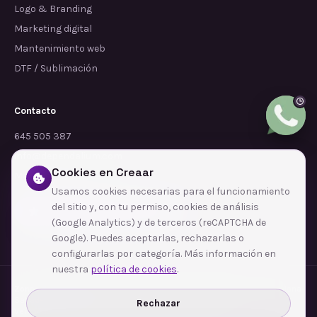
Logo & Branding
Marketing digital
Mantenimiento web
DTF / Sublimación
Contacto
645 505 387
info@dependalium.com
Cookies en Creaar
Mataró
(
Barcelona
)
Usamos cookies necesarias para el funcionamiento
del sitio y, con tu permiso, cookies de análisis
Déjanos tu reseña en Google
(Google Analytics) y de terceros (reCAPTCHA de
Google). Puedes aceptarlas, rechazarlas o
configurarlas por categoría. Más información en
nuestra
política de cookies
.
Zonas de cobertura
·
Barcelona
·
L'Hospitalet de Llobregat
·
Terrassa
·
Badalona
·
Sabadell
·
Tarragona
·
Mataró
·
Santa Coloma de Gramenet
·
Rechazar
Ver todas las zonas →