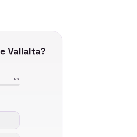
e Vallalta
?
17
%