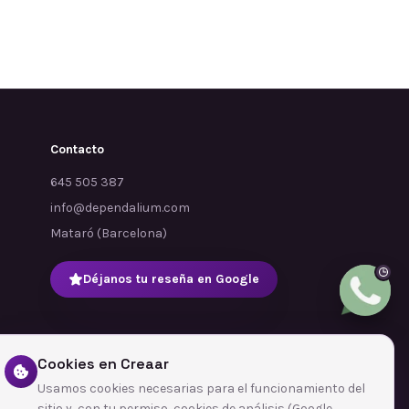
Contacto
645 505 387
info@dependalium.com
Mataró
(
Barcelona
)
Déjanos tu reseña en Google
Cookies en Creaar
Usamos cookies necesarias para el funcionamiento del
sitio y, con tu permiso, cookies de análisis (Google