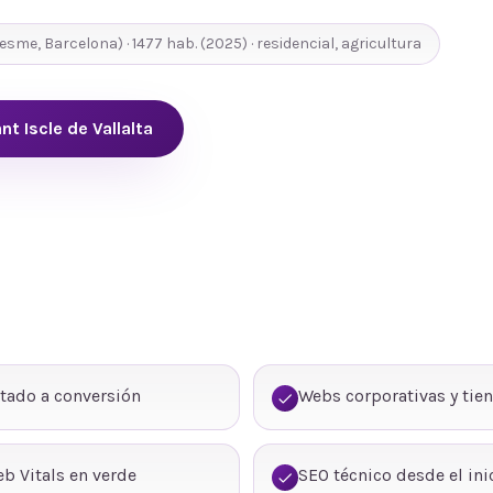
esme
,
Barcelona
) ·
1477
hab.
(2025)
· residencial, agricultura
nt Iscle de Vallalta
tado a conversión
Webs corporativas y tie
b Vitals en verde
SEO técnico desde el ini