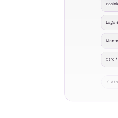
Posic
Logo 
Mante
Otro /
Atr