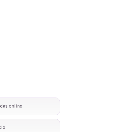
ndas online
cio